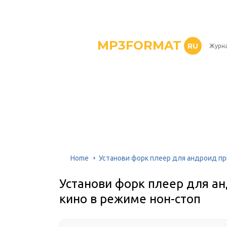
MP3FORMAT
RU
Журна
Home
Установи форк плеер для андроид пр
Установи форк плеер для ан
кино в режиме нон-стоп