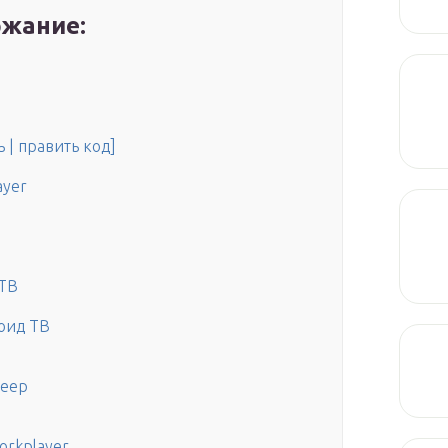
жание:
 | править код]
ayer
 ТВ
оид ТВ
леер
orkplayer