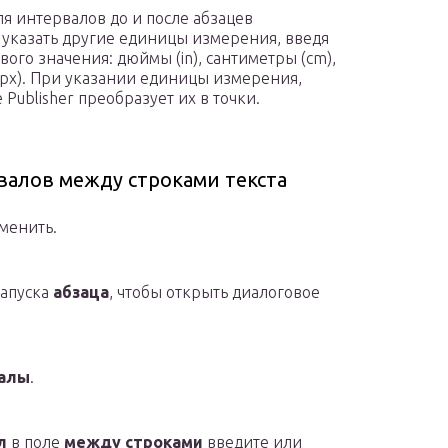
я интервалов до и после абзацев
е указать другие единицы измерения, введя
вого значения: дюймы (in), сантиметры (cm),
и (px). При указании единицы измерения,
e Publisher преобразует их в точки.
валов между строками текста
менить.
запуска
абзаца
, чтобы открыть диалоговое
валы
.
л
в поле
между строками
введите или