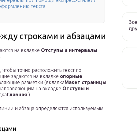
интервалы при помощи экспресс-стилей?
оформлению текста
Все
дру
жду строками и абзацами
аются на вкладке
Отступы и интервалы
.
, чтобы точно расположить текст по
щие задаются на вкладке
опорные
вляющие разметки (вкладка
Макет страницы
м направляющим на вкладке
Отступы и
дка
Главная
).
линии и абзаца определяются используемым
ацами