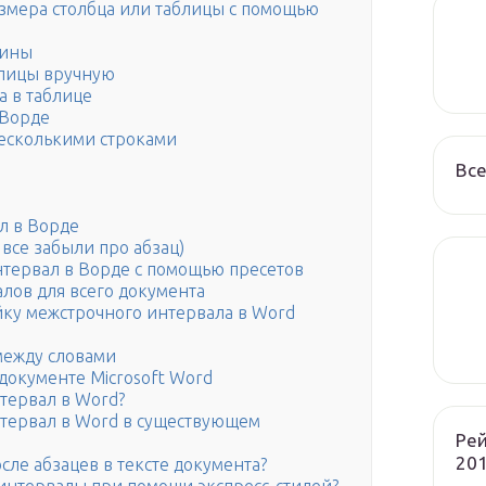
змера столбца или таблицы с помощью
рины
блицы вручную
а в таблице
 Ворде
несколькими строками
Все
л в Ворде
все забыли про абзац)
нтервал в Ворде с помощью пресетов
лов для всего документа
йку межстрочного интервала в Word
между словами
документе Microsoft Word
тервал в Word?
тервал в Word в существующем
Рей
201
сле абзацев в тексте документа?