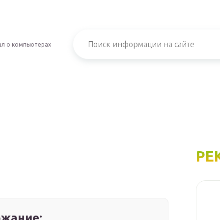
л о компьютерах
РЕ
жание: