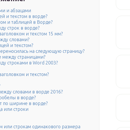
ми и абзацами
ей и текстом в ворде?
том и таблицей в Ворде?
ду строк в ворде?
заголовком и текстом 15 мм?
жду словами?
ицей и текстом?
 переносилась на следующую страницу?
ие между страницами?
ду строками в Word 2003?
заголовком и текстом?
?
ежду словами в ворде 2016?
робелы в ворде?
т по ширине в ворде?
а или строки
м или строкам одинакового размера