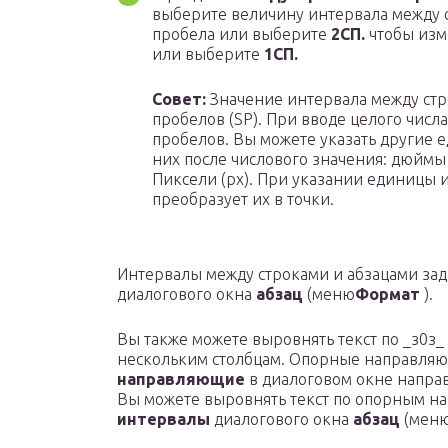
выберите величину интервала между с
пробела или выберите
2СП.
чтобы изм
или выберите
1СП.
Совет:
Значение интервала между стр
пробелов (SP). При вводе целого числа
пробелов. Вы можете указать другие 
них после числового значения: дюймы (i
Пиксели (px). При указании единицы и
преобразует их в точки.
Интервалы между строками и абзацами зад
диалогового окна
абзац
(меню
Формат
).
Вы также можете выровнять текст по _з0з_ 
нескольким столбцам. Опорные направляю
направляющие
в диалоговом окне напра
Вы можете выровнять текст по опорным н
интервалы
диалогового окна
абзац
(мен