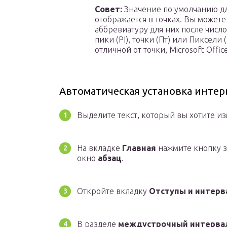
Совет:
Значение по умолчанию дл
отображается в точках. Вы может
аббревиатуру для них после число
пики (PI), точки (Пт) или Пиксел
отличной от точки, Microsoft Offic
Автоматическая установка интер
Выделите текст, который вы хотите из
На вкладке
Главная
нажмите кнопку 
окно
абзац
.
Откройте вкладку
Отступы и интер
В разделе
междустрочный интерва