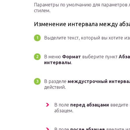
Параметры по умолчанию для параметров 
стилем.
Изменение интервала между абз
Выделите текст, который вы хотите из
В меню
Формат
выберите пункт
Абз
интервалы
.
В разделе
междустрочный интерва
действий.
В поле
перед абзацами
введите 
абзацем.
В поле
после абзацев
введите и