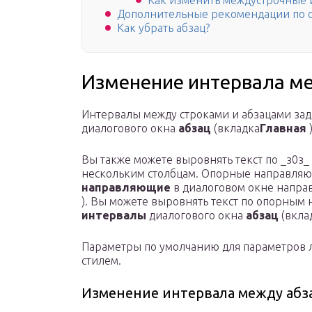
Как изменить междустрочные 
Дополнительные рекомендации по 
Как убрать абзац?
Изменение интервала ме
Интервалы между строками и абзацами зад
диалогового окна
абзац
(вкладка
Главная
)
Вы также можете выровнять текст по _з0з_ 
нескольким столбцам. Опорные направляю
направляющие
в диалоговом окне напра
). Вы можете выровнять текст по опорны
интервалы
диалогового окна
абзац
(вкла
Параметры по умолчанию для параметров 
стилем.
Изменение интервала между абз