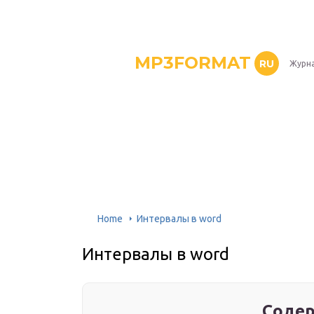
MP3FORMAT
RU
Журна
Home
Интервалы в word
Интервалы в word
Содер