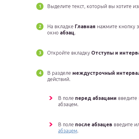
Выделите текст, который вы хотите из
На вкладке
Главная
нажмите кнопку 
окно
абзац
.
Откройте вкладку
Отступы и интер
В разделе
междустрочный интерва
действий.
В поле
перед абзацами
введите 
абзацем.
В поле
после абзацев
введите и
абзацем
.