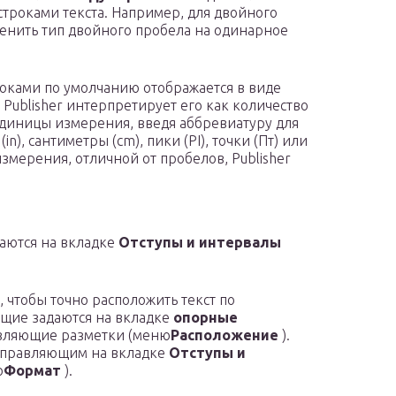
троками текста. Например, для двойного
енить тип двойного пробела на одинарное
оками по умолчанию отображается в виде
 Publisher интерпретирует его как количество
единицы измерения, введя аббревиатуру для
n), сантиметры (cm), пики (PI), точки (Пт) или
змерения, отличной от пробелов, Publisher
аются на вкладке
Отступы и интервалы
, чтобы точно расположить текст по
щие задаются на вкладке
опорные
вляющие разметки (меню
Расположение
).
аправляющим на вкладке
Отступы и
ю
Формат
).