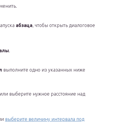
менить.
запуска
абзаца
, чтобы открыть диалоговое
валы
.
л
выполните одно из указанных ниже
или выберите нужное расстояние над
ли
выберите величину интервала под