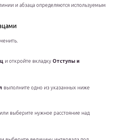
линии и абзаца определяются используемым
ацами
менить.
ац
и откройте вкладку
Отступы и
л
выполните одно из указанных ниже
или выберите нужное расстояние над
ли выберите величину интервала под