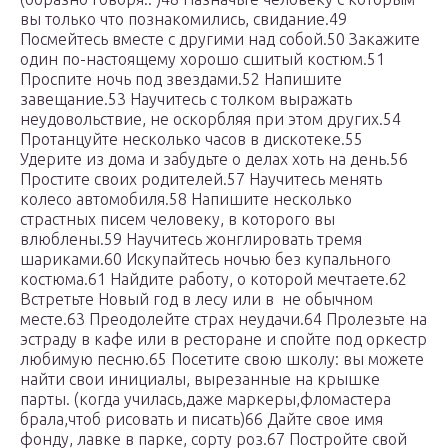
вы только что познакомились, свидание.49
Посмейтесь вместе с другими над собой.50 Закажите
один по-настоящему хорошо сшитый костюм.51
Проспите ночь под звездами.52 Напишите
завещание.53 Научитесь с толком выражать
неудовольствие, не оскорбляя при этом других.54
Протанцуйте несколько часов в дискотеке.55
Удерите из дома и забудьте о делах хоть на день.56
Простите своих родителей.57 Научитесь менять
колесо автомобиля.58 Напишите несколько
страстных писем человеку, в которого вы
влюблены.59 Научитесь жонглировать тремя
шариками.60 Искупайтесь ночью без купального
костюма.61 Найдите работу, о которой мечтаете.62
Встретьте Новый год в лесу или в не обычном
месте.63 Преодолейте страх неудачи.64 Пролезьте на
эстраду в кафе или в ресторане и спойте под оркестр
любимую песню.65 Посетите свою школу: вы можете
найти свои инициалы, вырезанные на крышке
парты. (когда училась,даже маркеры,фломастера
брала,чтоб рисовать и писать)66 Дайте свое имя
фонду, лавке в парке, сорту роз.67 Постройте свой