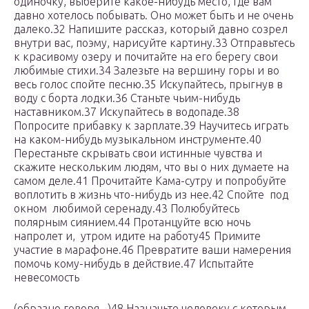
одиночку, выберите какое-нибудь место, где вам
давно хотелось побывать. Оно может быть и не очень
далеко.32 Напишите рассказ, который давно созрел
внутри вас, поэму, нарисуйте картину.33 Отправьтесь
к красивому озеру и почитайте на его берегу свои
любимые стихи.34 Залезьте на вершину горы и во
весь голос спойте песню.35 Искупайтесь, прыгнув в
воду с борта лодки.36 Станьте чьим-нибудь
наставником.37 Искупайтесь в водопаде.38
Попросите прибавку к зарплате.39 Научитесь играть
на каком-нибудь музыкальном инструменте.40
Перестаньте скрывать свои истинные чувства и
скажите нескольким людям, что вы о них думаете на
самом деле.41 Прочитайте Кама-сутру и попробуйте
воплотить в жизнь что-нибудь из нее.42 Спойте под
окном любимой серенаду.43 Полюбуйтесь
полярным сиянием.44 Протанцуйте всю ночь
напролет и, утром идите на работу45 Примите
участие в марафоне.46 Превратите ваши намерения
помочь кому-нибудь в действие.47 Испытайте
невесомость
(образно говоря.. )48 Назначьте человеку с которым