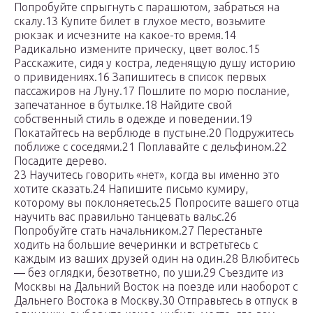
Попробуйте спрыгнуть с парашютом, забраться на
скалу.13 Купите билет в глухое место, возьмите
рюкзак и исчезните на какое-то время.14
Радикально измените прическу, цвет волос.15
Расскажите, сидя у костра, леденящую душу историю
о привидениях.16 Запишитесь в список первых
пассажиров на Луну.17 Пошлите по морю послание,
запечатанное в бутылке.18 Найдите свой
собственный стиль в одежде и поведении.19
Покатайтесь на верблюде в пустыне.20 Подружитесь
поближе с соседями.21 Поплавайте с дельфином.22
Посадите дерево.
23 Научитесь говорить «нет», когда вы именно это
хотите сказать.24 Напишите письмо кумиру,
которому вы поклоняетесь.25 Попросите вашего отца
научить вас правильно танцевать вальс.26
Попробуйте стать начальником.27 Перестаньте
ходить на большие вечеринки и встретьтесь с
каждым из ваших друзей один на один.28 Влюбитесь
— без оглядки, безответно, по уши.29 Съездите из
Москвы на Дальний Восток на поезде или наоборот с
Дальнего Востока в Москву.30 Отправьтесь в отпуск в