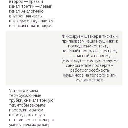
второй — правый
канал, третий — левый
канал. Аналогично
внутренняя часть
штекера: определяется
в зеркальном порядке.
Фиксируем штекер в тисках и
припаиваем наши наушники: к
последнему контакту −
зелёный проводок, среднему
— красный, а первому
(жёлтому) — жёлтую жилу. На
данном этапе проверяем
работоспособность
наушников на телефоне или
мультиметром.
Устанавливаем
термоусадочные
трубки, сначала тонкую
так, чтобы закрыла
проводки, а затем
широкую, которую
натягиваем на штекер и
уменьшаем их размер