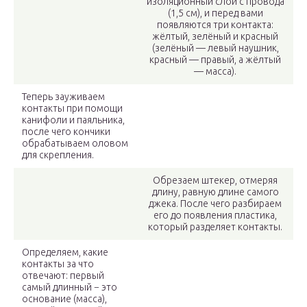
изоляционный слой с провода
(1,5 см), и перед вами
появляются три контакта:
жёлтый, зелёный и красный
(зелёный — левый наушник,
красный — правый, а жёлтый
— масса).
Теперь зауживаем
контакты при помощи
канифоли и паяльника,
после чего кончики
обрабатываем оловом
для cкрепления.
Обрезаем штекер, отмеряя
длину, равную длине самого
джека. После чего разбираем
его до появления пластика,
который разделяет контакты.
Определяем, какие
контакты за что
отвечают: первый
самый длинный − это
основание (масса),