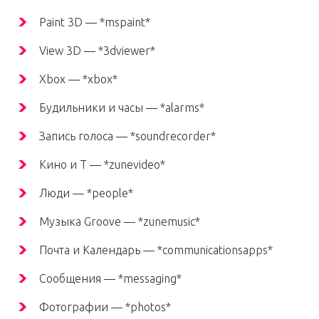
Paint 3D — *mspaint*
View 3D — *3dviewer*
Xbox — *xbox*
Будильники и часы — *alarms*
Запись голоса — *soundrecorder*
Кино и Т — *zunevideo*
Люди — *people*
Музыка Groove — *zunemusic*
Почта и Календарь — *communicationsapps*
Сообщения — *messaging*
Фотографии — *photos*