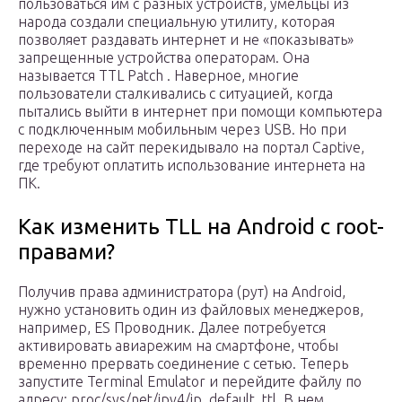
пользоваться им с разных устройств, умельцы из
народа создали специальную утилиту, которая
позволяет раздавать интернет и не «показывать»
запрещенные устройства операторам. Она
называется TTL Patch . Наверное, многие
пользователи сталкивались с ситуацией, когда
пытались выйти в интернет при помощи компьютера
с подключенным мобильным через USB. Но при
переходе на сайт перекидывало на портал Captive,
где требуют оплатить использование интернета на
ПК.
Как изменить TLL на Android с root-
правами?
Получив права администратора (рут) на Android,
нужно установить один из файловых менеджеров,
например, ES Проводник. Далее потребуется
активировать авиарежим на смартфоне, чтобы
временно прервать соединение с сетью. Теперь
запустите Terminal Emulator и перейдите файлу по
адресу: proc/sys/net/ipv4/ip_default_ttl. В нем