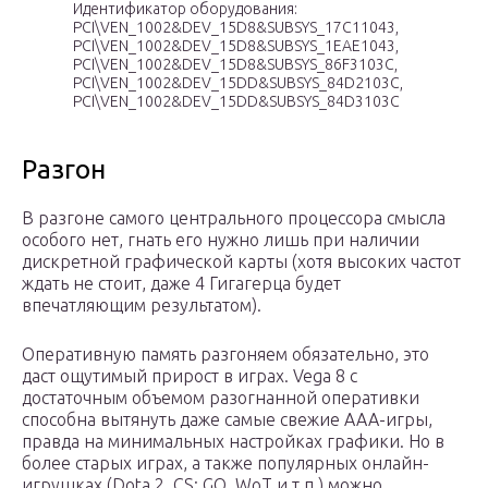
Идентификатор оборудования:
PCI\VEN_1002&DEV_15D8&SUBSYS_17C11043,
PCI\VEN_1002&DEV_15D8&SUBSYS_1EAE1043,
PCI\VEN_1002&DEV_15D8&SUBSYS_86F3103C,
PCI\VEN_1002&DEV_15DD&SUBSYS_84D2103C,
PCI\VEN_1002&DEV_15DD&SUBSYS_84D3103C
Разгон
В разгоне самого центрального процессора смысла
особого нет, гнать его нужно лишь при наличии
дискретной графической карты (хотя высоких частот
ждать не стоит, даже 4 Гигагерца будет
впечатляющим результатом).
Оперативную память разгоняем обязательно, это
даст ощутимый прирост в играх. Vega 8 с
достаточным объемом разогнанной оперативки
способна вытянуть даже самые свежие AAA-игры,
правда на минимальных настройках графики. Но в
более старых играх, а также популярных онлайн-
игрушках (Dota 2, CS: GO, WoT и т.п.) можно