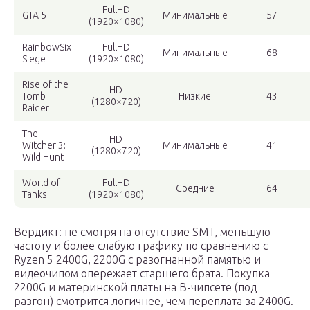
FullHD
GTA 5
Минимальные
57
(1920×1080)
RainbowSix
FullHD
Минимальные
68
Siege
(1920×1080)
Rise of the
HD
Tomb
Низкие
43
(1280×720)
Raider
The
HD
Witcher 3:
Минимальные
41
(1280×720)
Wild Hunt
World of
FullHD
Средние
64
Tanks
(1920×1080)
Вердикт: не смотря на отсутствие SMT, меньшую
частоту и более слабую графику по сравнению с
Ryzen 5 2400G, 2200G с разогнанной памятью и
видеочипом опережает старшего брата. Покупка
2200G и материнской платы на B-чипсете (под
разгон) смотрится логичнее, чем переплата за 2400G.