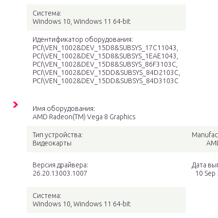
Система:
Windows 10, Windows 11 64-bit
Идентификатор оборудования:
PCI\VEN_1002&DEV_15D8&SUBSYS_17C11043,
PCI\VEN_1002&DEV_15D8&SUBSYS_1EAE1043,
PCI\VEN_1002&DEV_15D8&SUBSYS_86F3103C,
PCI\VEN_1002&DEV_15DD&SUBSYS_84D2103C,
PCI\VEN_1002&DEV_15DD&SUBSYS_84D3103C
Имя оборудования:
AMD Radeon(TM) Vega 8 Graphics
Тип устройства:
Manufac
Видеокарты
AM
Версия драйвера:
Дата вы
26.20.13003.1007
10 Sep
Система:
Windows 10, Windows 11 64-bit