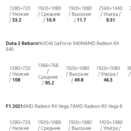
1280×720
1920×1080
1920×1080
2560×1440
/ Низкие
/ Средние
/ Высокие
/ Ультра /
/
33.2
/
16.9
/
11.7
8.31
Dota 2 Reborn
NVIDIA GeForce 940MAMD Radeon RX
640
1366×768
1280×720
1920×1080
1920×1080
3
/
/ Низкие
/ Высокие
/ Ультра /
/
Средние
/
108
/
49.8
46.3
/
85.2
F1 2021
AMD Radeon RX Vega 7AMD Radeon RX Vega 8
1280×720
1920×1080
1920×1080
1920×1080
/ Низкие
/ Средние
/ Высокие
/ Ультра /