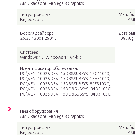
AMD Radeon(TM) Vega 8 Graphics
Тип устройства:
Manufac
Видеокарты
AM
Версия драйвера:
Дата вы
26.20.13001.29010
08 Aug
Система:
Windows 10, Windows 11 64-bit
Идентификатор оборудования:
PCI\VEN_1002&DEV_15D8&SUBSYS_17C11043,
PCI\VEN_1002&DEV_15D8&SUBSYS_1EAE1043,
PCI\VEN_1002&DEV_15D8&SUBSYS_86F3103C,
PCI\VEN_1002&DEV_15DD&SUBSYS_84D2103C,
PCI\VEN_1002&DEV_15DD&SUBSYS_84D3103C
Имя оборудования:
AMD Radeon(TM) Vega 8 Graphics
Тип устройства:
Manufac
Видеокарты
AM