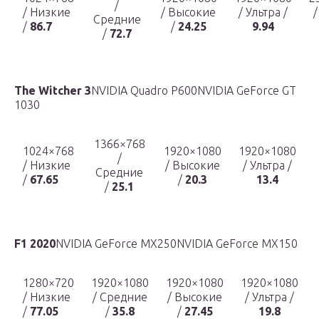
/
/ Низкие
/ Высокие
/ Ультра /
/
Средние
/
86.7
/
24.25
9.94
/
72.7
The Witcher 3
NVIDIA Quadro P600NVIDIA GeForce GT
1030
1366×768
1024×768
1920×1080
1920×1080
/
/ Низкие
/ Высокие
/ Ультра /
Средние
/
67.65
/
20.3
13.4
/
25.1
F1 2020
NVIDIA GeForce MX250NVIDIA GeForce MX150
1280×720
1920×1080
1920×1080
1920×1080
/ Низкие
/ Средние
/ Высокие
/ Ультра /
/
77.05
/
35.8
/
27.45
19.8