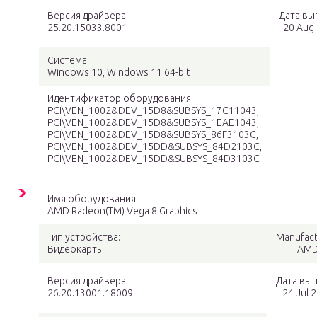
Версия драйвера:
Дата вы
25.20.15033.8001
20 Aug
Система:
Windows 10, Windows 11 64-bit
Идентификатор оборудования:
PCI\VEN_1002&DEV_15D8&SUBSYS_17C11043,
PCI\VEN_1002&DEV_15D8&SUBSYS_1EAE1043,
PCI\VEN_1002&DEV_15D8&SUBSYS_86F3103C,
PCI\VEN_1002&DEV_15DD&SUBSYS_84D2103C,
PCI\VEN_1002&DEV_15DD&SUBSYS_84D3103C
Имя оборудования:
AMD Radeon(TM) Vega 8 Graphics
Тип устройства:
Manufact
Видеокарты
AM
Версия драйвера:
Дата вып
26.20.13001.18009
24 Jul 