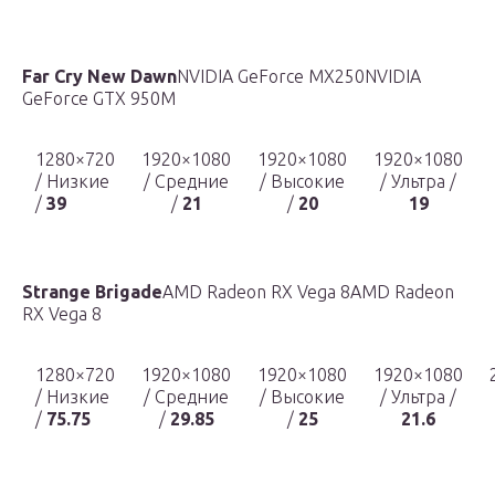
Far Cry New Dawn
NVIDIA GeForce MX250NVIDIA
GeForce GTX 950M
1280×720
1920×1080
1920×1080
1920×1080
/ Низкие
/ Средние
/ Высокие
/ Ультра /
/
39
/
21
/
20
19
Strange Brigade
AMD Radeon RX Vega 8AMD Radeon
RX Vega 8
1280×720
1920×1080
1920×1080
1920×1080
/ Низкие
/ Средние
/ Высокие
/ Ультра /
/
75.75
/
29.85
/
25
21.6