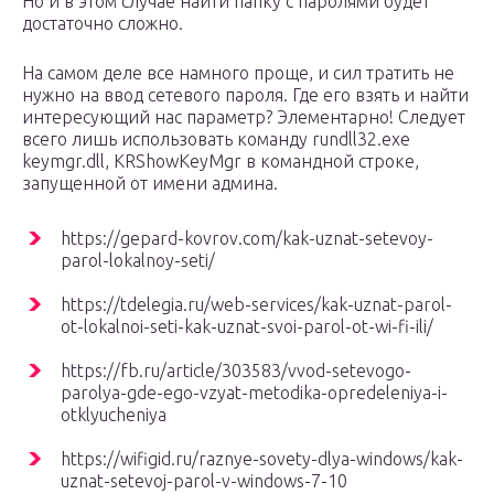
Но и в этом случае найти папку с паролями будет
достаточно сложно.
На самом деле все намного проще, и сил тратить не
нужно на ввод сетевого пароля. Где его взять и найти
интересующий нас параметр? Элементарно! Следует
всего лишь использовать команду rundll32.exe
keymgr.dll, KRShowKeyMgr в командной строке,
запущенной от имени админа.
https://gepard-kovrov.com/kak-uznat-setevoy-
parol-lokalnoy-seti/
https://tdelegia.ru/web-services/kak-uznat-parol-
ot-lokalnoi-seti-kak-uznat-svoi-parol-ot-wi-fi-ili/
https://fb.ru/article/303583/vvod-setevogo-
parolya-gde-ego-vzyat-metodika-opredeleniya-i-
otklyucheniya
https://wifigid.ru/raznye-sovety-dlya-windows/kak-
uznat-setevoj-parol-v-windows-7-10