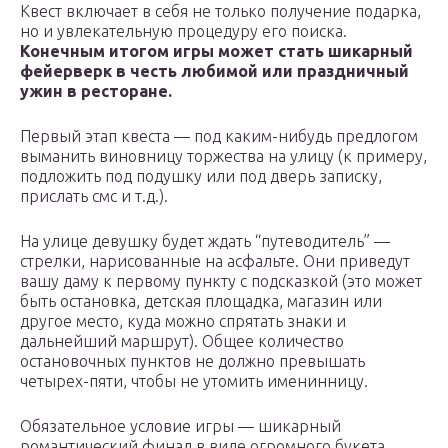
Квест включает в себя не только получение подарка,
но и увлекательную процедуру его поиска.
Конечным итогом игры может стать шикарный
фейерверк в честь любимой или праздничный
ужин в ресторане.
Первый этап квеста — под каким-нибудь предлогом
выманить виновницу торжества на улицу (к примеру,
подложить под подушку или под дверь записку,
прислать смс и т.д.).
На улице девушку будет ждать “путеводитель” —
стрелки, нарисованные на асфальте. Они приведут
вашу даму к первому пункту с подсказкой (это может
быть остановка, детская площадка, магазин или
другое место, куда можно спрятать знаки и
дальнейший маршрут). Общее количество
остановочных пунктов не должно превышать
четырех-пяти, чтобы не утомить именинницу.
Обязательное условие игры — шикарный
романтический финал в виде огромного букета