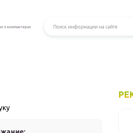
л о компьютерах
РЕ
уку
жание: