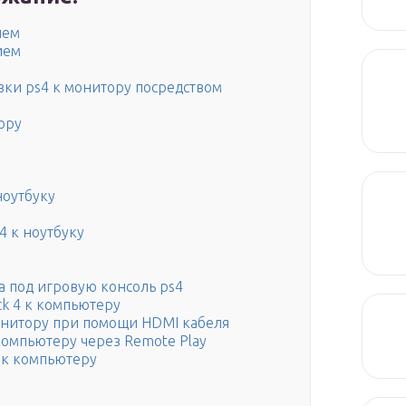
ием
ием
ки ps4 к монитору посредством
ору
ноутбуку
4 к ноутбуку
 под игровую консоль ps4
ck 4 к компьютеру
онитору при помощи HDMI кабеля
компьютеру через Remote Play
 к компьютеру