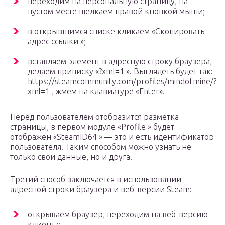
переходим на персональную страницу, на
пустом месте щелкаем правой кнопкой мыши;
в открывшимся списке кликаем «Скопировать
адрес ссылки »;
вставляем элемент в адресную строку браузера,
делаем приписку «?xml=1 ». Выглядеть будет так:
https://steamcommunity.com/profiles/mindofmine/?
xml=1 , жмем на клавиатуре «Enter».
Перед пользователем отобразится разметка
страницы, в первом модуле «Profile » будет
отображен «SteamID64 » — это и есть идентификатор
пользователя. Таким способом можно узнать не
только свои данные, но и друга.
Третий способ заключается в использовании
адресной строки браузера и веб-версии Steam:
открываем браузер, переходим на веб-версию
клиента;