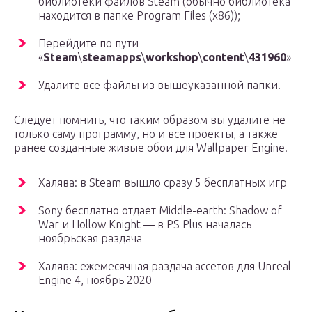
библиотеки файлов Steam (обычно библиотека
находится в папке Program Files (x86));
Перейдите по пути
«
Steam
\
steamapps
\
workshop
\
content
\
431960
»
Удалите все файлы из вышеуказанной папки.
Следует помнить, что таким образом вы удалите не
только саму программу, но и все проекты, а также
ранее созданные живые обои для Wallpaper Engine.
Халява: в Steam вышло сразу 5 бесплатных игр
Sony бесплатно отдает Middle-earth: Shadow of
War и Hollow Knight — в PS Plus началась
ноябрьская раздача
Халява: ежемесячная раздача ассетов для Unreal
Engine 4, ноябрь 2020