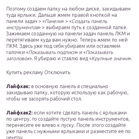
Поэтому создаем папку на любом диске, закидываем
туда ярлыки. Дальше жмем правой кнопкой на
панели задач > «
Панели
» > «
Создать панель
инструментов
» > выбираем путь к созданной папке.
Зажимаем созданную на панели задач панель ЛКМ и
перетягиваем куда вам нужно. Теперь жмем по ней
ПКМ. Здесь уже под себя убираем или оставляем
галочки «
Показывать подписи
» и «
Показывать
заголовок
». Я убираю и ставлю вид «
Крупные значки
».
Купить рекламу Отключить
Лайфхак:
в основную панель я специально
закидываю папку, которую использую как рабочую,
чтобы не засорять рабочий стол.
Лайфхак2:
если хотите сделать панель с ярлыками
по центру, то создайте пустую панель инструментов,
перенесите ее влево к пуску. После этого создайте
уже панель с нужными ярлыками и разместите ее по
центру.