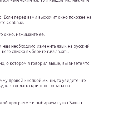
виться маленький желтый квадратик, нажмите
p. Если перед вами выскочит окно похожее на
те Continue.
то окно, нажимайте её.
м нам необходимо изменить язык на русский,
вшего списка выберите russian.xml.
но, о котором я говорил выше, вы знаете что
рамму правой кнопкой мыши, то увидите что
жу, как сделать скриншот экрана на
той программе и выбираем пункт Захват