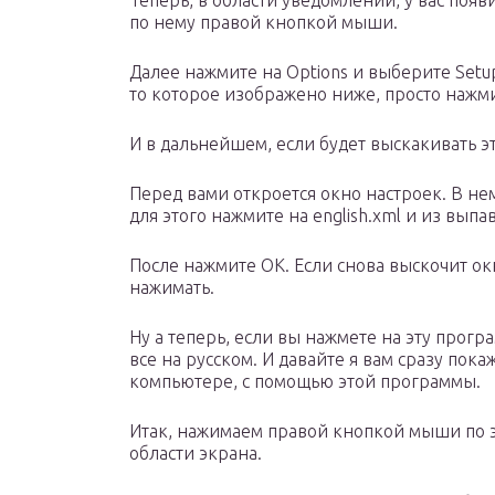
Теперь, в области уведомлений, у вас поя
по нему правой кнопкой мыши.
Далее нажмите на Options и выберите Setu
то которое изображено ниже, просто нажми
И в дальнейшем, если будет выскакивать э
Перед вами откроется окно настроек. В не
для этого нажмите на english.xml и из выпа
После нажмите ОК. Если снова выскочит ок
нажимать.
Ну а теперь, если вы нажмете на эту прог
все на русском. И давайте я вам сразу пока
компьютере, с помощью этой программы.
Итак, нажимаем правой кнопкой мыши по э
области экрана.