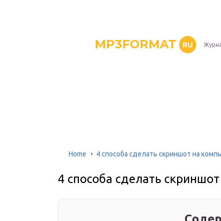
MP3FORMAT
RU
Журна
Home
4 способа сделать скриншот на комп
4 способа сделать скриншо
Содер