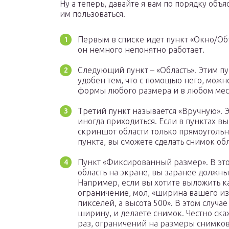
Ну а теперь, давайте я вам по порядку объя
им пользоваться.
Первым в списке идет пункт «Окно/Объ
он немного непонятно работает.
Следующий пункт – «Область». Этим пу
удобен тем, что с помощью него, мож
формы любого размера и в любом мес
Третий пункт называется «Вручную». Э
иногда приходиться. Если в пунктах в
скриншот области только прямоугольн
пункта, вы сможете сделать снимок о
Пункт «Фиксированный размер». В это
область на экране, вы заранее должны
Например, если вы хотите выложить ка
ограничение, мол, «ширина вашего и
пикселей, а высота 500». В этом случа
ширину, и делаете снимок. Честно скаж
раз, ограничений на размеры снимков я