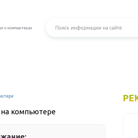
л о компьютерах
РЕ
ьютере
т на компьютере
жание: