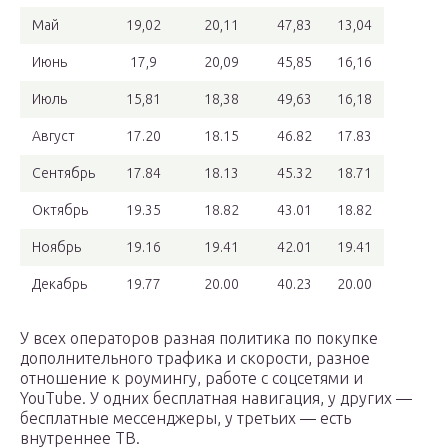
Май
19,02
20,11
47,83
13,04
Июнь
17,9
20,09
45,85
16,16
Июль
15,81
18,38
49,63
16,18
Август
17.20
18.15
46.82
17.83
Сентябрь
17.84
18.13
45.32
18.71
Октябрь
19.35
18.82
43.01
18.82
Ноябрь
19.16
19.41
42.01
19.41
Декабрь
19.77
20.00
40.23
20.00
У всех операторов разная политика по покупке
дополнительного трафика и скорости, разное
отношение к роумингу, работе с соцсетями и
YouTube. У одних бесплатная навигация, у других —
бесплатные мессенджеры, у третьих — есть
внутреннее ТВ.