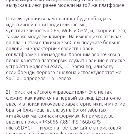
выпускавшиеся ранее модели на той же платформе
Приглянувшийся вам планшет будет обладать
идентичной производительностью,
чувствительностью GPS, Wi-Fi и GSM, и, скорей всего,
таким же модулем камеры. На имеющихся отзывах
по планшетам с таким же SoC вы получите больше
половины характерных свойств новой
соплатформенной модели. Хорошим звоночком в
плане качества платформы служит наличие в списке
устройств моделей ASUS, LG, Samsung, или Sony —
если бренды первого эшелона используют этот же
SoC, он определённо неплох.
2) Поиск китайского «прародителя». Это не так
сложно, как кажется на первый взгляд. Достаточно
ввести в поиск ключевые характеристики, и многие
братья-близнецы всплывут в богом забытых
китайских магазинах и форумах. К примеру, вы
ввели в поиск «RK3066 7,85″ IPS 16Gb GPS
microSDHC» — и уже на третьем сайте в поисковой
выдаче вы наблюдаете фотографии «русского»