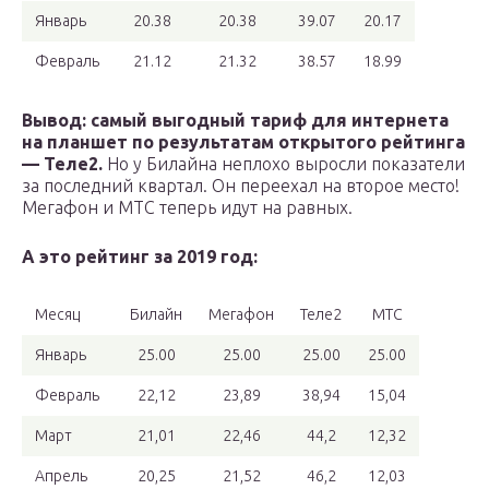
Январь
20.38
20.38
39.07
20.17
Февраль
21.12
21.32
38.57
18.99
Вывод: самый выгодный тариф для интернета
на планшет по результатам открытого рейтинга
— Теле2.
Но у Билайна неплохо выросли показатели
за последний квартал. Он переехал на второе место!
Мегафон и МТС теперь идут на равных.
А это рейтинг за 2019 год:
Месяц
Билайн
Мегафон
Теле2
МТС
Январь
25.00
25.00
25.00
25.00
Февраль
22,12
23,89
38,94
15,04
Март
21,01
22,46
44,2
12,32
Апрель
20,25
21,52
46,2
12,03