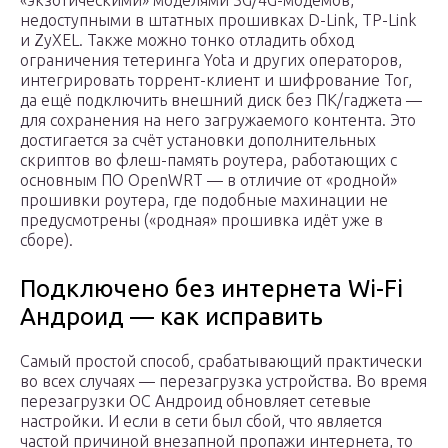
«экзотическими» моделями 3G/4G-модемов,
недоступными в штатных прошивках D-Link, TP-Link
и ZyXEL. Также можно тонко отладить обход
ограничения тетеринга Yota и других операторов,
интегрировать торрент-клиент и шифрование Tor,
да ещё подключить внешний диск без ПК/гаджета —
для сохранения на него загружаемого контента. Это
достигается за счёт установки дополнительных
скриптов во флеш-память роутера, работающих с
основным ПО OpenWRT — в отличие от «родной»
прошивки роутера, где подобные махинации не
предусмотрены («родная» прошивка идёт уже в
сборе).
Подключено без интернета Wi-Fi
Андроид — как исправить
Самый простой способ, срабатывающий практически
во всех случаях — перезагрузка устройства. Во время
перезагрузки ОС Андроид обновляет сетевые
настройки. И если в сети был сбой, что является
частой причиной внезапной пропажи интернета, то