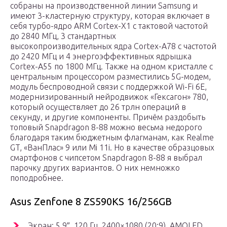
собраны на производственной линии Samsung и
имеют 3-кластерную структуру, которая включает в
себя турбо-ядро ARM Cortex-X1 с тактовой частотой
до 2840 МГц, 3 стандартных
высокопроизводительных ядра Cortex-A78 с частотой
до 2420 МГц и 4 энергоэффективных ядрышка
Cortex-A55 по 1800 МГц. Также на одном кристалле с
центральным процессором разместились 5G-модем,
модуль беспроводной связи с поддержкой Wi-Fi 6E,
модернизированный нейродвижок «Гексагон» 780,
который осуществляет до 26 трлн операций в
секунду, и другие компоненты. Причём раздобыть
топовый Snapdragon 8-88 можно весьма недорого
благодаря таким бюджетным флагманам, как Realme
GT, «ВанПлас» 9 или Mi 11i. Но в качестве образцовых
смартфонов с чипсетом Snapdragon 8-88 я выбрал
парочку других вариантов. О них немножко
поподробнее.
Asus Zenfone 8 ZS590KS 16/256GB
Экран: 5.9″, 120 Гц, 2400×1080 (20:9), AMOLED,