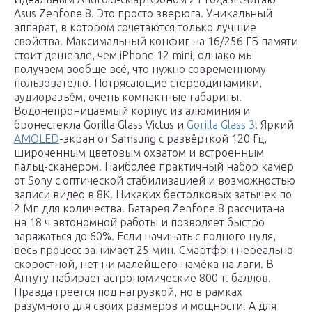
Asus Zenfone 8. Это просто зверюга. Уникальный
аппарат, в котором сочетаются только лучшие
свойства. Максимальный конфиг на 16/256 ГБ памяти
стоит дешевле, чем iPhone 12 mini, однако мы
получаем вообще всё, что нужно современному
пользователю. Потрясающие стереодинамики,
аудиоразъём, очень компактные габариты.
Водонепроницаемый корпус из алюминия и
бронестекла Gorilla Glass Victus и
Gorilla Glass 3
. Яркий
AMOLED
-экран от Samsung с развёрткой 120 Гц,
широченным цветовым охватом и встроенным
пальц-сканером. Наиболее практичный набор камер
от Sony с оптической стабилизацией и возможностью
записи видео в 8K. Никаких бестолковых затычек по
2 Мп для количества. Батарея Zenfone 8 рассчитана
на 18 ч автономной работы и позволяет быстро
заряжаться до 60%. Если начинать с полного нуля,
весь процесс занимает 25 мин. Смартфон нереально
скоростной, нет ни малейшего намёка на лаги. В
Антуту набирает астрономические 800 т. баллов.
Правда греется под нагрузкой, но в рамках
разумного для своих размеров и мощности. А для