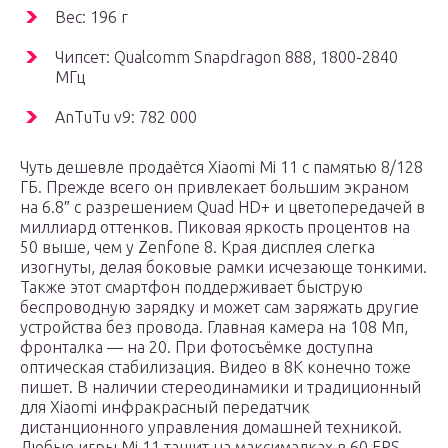
Вес: 196 г
Чипсет: Qualcomm Snapdragon 888, 1800-2840
МГц
AnTuTu v9: 782 000
Чуть дешевле продаётся Xiaomi Mi 11 с памятью 8/128
ГБ. Прежде всего он привлекает большим экраном
на 6.8″ с разрешением Quad HD+ и цветопередачей в
миллиард оттенков. Пиковая яркость процентов на
50 выше, чем у Zenfone 8. Края дисплея слегка
изогнуты, делая боковые рамки исчезающе тонкими.
Также этот смартфон поддерживает быструю
беспроводную зарядку и может сам заряжать другие
устройства без провода. Главная камера на 108 Мп,
фронталка — на 20. При фотосъёмке доступна
оптическая стабилизация. Видео в 8K конечно тоже
пишет. В наличии стереодинамики и традиционный
для Xiaomi инфракрасный передатчик
дистанционного управления домашней техникой.
Любые игры Mi 11 тащит на максималках в 60 FPS.