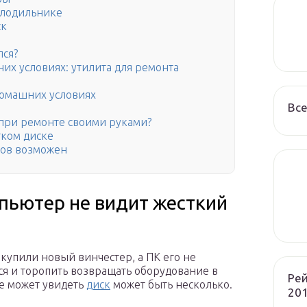
холодильнике
ск
лся?
их условиях: утилита для ремонта
домашних условиях
Все
 при ремонте своими руками?
тком диске
ков возможен
мпьютер не видит жесткий
купили новый винчестер, а ПК его не
ься и торопить возвращать оборудование в
Рей
е может увидеть
диск
может быть несколько.
201