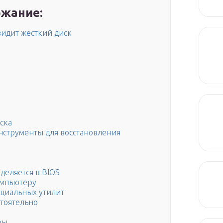
жание:
видит жесткий диск
ска
нструменты для восстановления
еделяется в BIOS
омпьютеру
ециальных утилит
стоятельно
ры