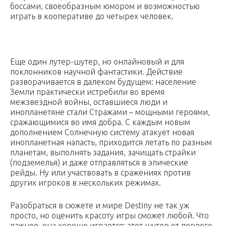
боссами, своеобразным юмором и возможностью
играть в кооперативе до четырех человек.
Еще один лутер-шутер, но онлайновый и для
поклонников научной фантастики. Действие
разворачивается в далеком будущем: население
Земли практически истребили во время
межзвездной войны, оставшиеся люди и
инопланетяне стали Стражами – мощными героями,
сражающимися во имя добра. С каждым новым
дополнением Солнечную систему атакует новая
инопланетная напасть, приходится летать по разным
планетам, выполнять задания, зачищать страйки
(подземелья) и даже отправляться в эпические
рейды. Ну или участвовать в сражениях против
других игроков в нескольких режимах.
Разобраться в сюжете и мире Destiny не так уж
просто, но оценить красоту игры сможет любой. Что
важнее, она хорошо играется: этот шутер от первого