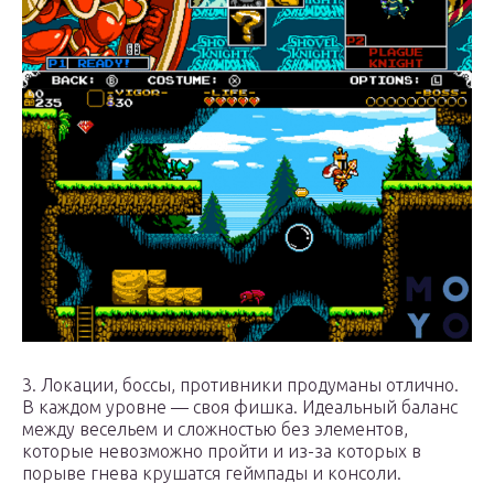
3. Локации, боссы, противники продуманы отлично.
В каждом уровне — своя фишка. Идеальный баланс
между весельем и сложностью без элементов,
которые невозможно пройти и из-за которых в
порыве гнева крушатся геймпады и консоли.