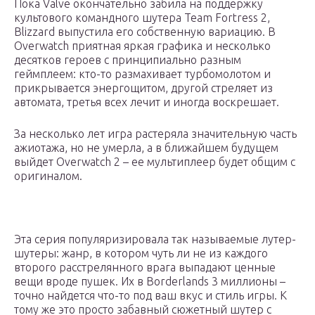
Пока Valve окончательно забила на поддержку
культового командного шутера Team Fortress 2,
Blizzard выпустила его собственную вариацию. В
Overwatch приятная яркая графика и несколько
десятков героев с принципиально разным
геймплеем: кто-то размахивает турбомолотом и
прикрывается энергощитом, другой стреляет из
автомата, третья всех лечит и иногда воскрешает.
За несколько лет игра растеряла значительную часть
ажиотажа, но не умерла, а в ближайшем будущем
выйдет Overwatch 2 – ее мультиплеер будет общим с
оригиналом.
Эта серия популяризировала так называемые лутер-
шутеры: жанр, в котором чуть ли не из каждого
второго расстрелянного врага выпадают ценные
вещи вроде пушек. Их в Borderlands 3 миллионы –
точно найдется что-то под ваш вкус и стиль игры. К
тому же это просто забавный сюжетный шутер с