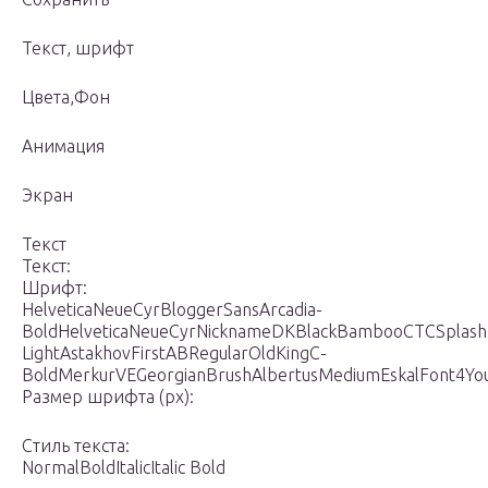
Текст, шрифт
Цвета,Фон
Анимация
Экран
Текст
Текст:
Шрифт:
HelveticaNeueCyrBloggerSansArcadia-
BoldHelveticaNeueCyrNicknameDKBlackBambooCTCSplashRo
LightAstakhovFirstABRegularOldKingC-
BoldMerkurVEGeorgianBrushAlbertusMediumEskalFont4Yo
Размер шрифта (px):
Стиль текста:
NormalBoldItalicItalic Bold