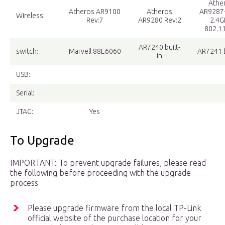
Athe
Atheros AR9100
Atheros
AR9287
Wireless:
Rev:7
AR9280 Rev:2
2.4G
802.1
AR7240 built-
switch:
Marvell 88E6060
AR7241 b
in
USB:
Serial:
JTAG:
Yes
To Upgrade
IMPORTANT: To prevent upgrade failures, please read
the following before proceeding with the upgrade
process
Please upgrade firmware from the local TP-Link
official website of the purchase location for your