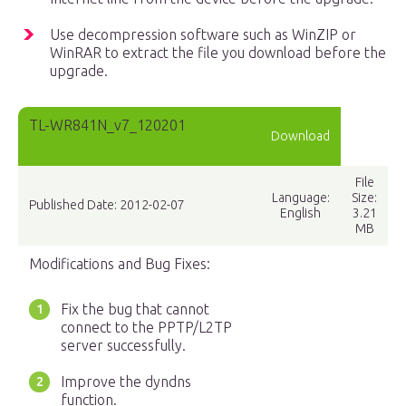
Use decompression software such as WinZIP or
WinRAR to extract the file you download before the
upgrade.
TL-WR841N_v7_120201
Download
File
Language:
Size:
Published Date: 2012-02-07
English
3.21
MB
Modifications and Bug Fixes:
Fix the bug that cannot
connect to the PPTP/L2TP
server successfully.
Improve the dyndns
function.