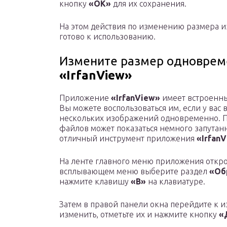
кнопку
«ОК»
для их сохранения.
На этом действия по изменению размера и
готово к использованию.
Измените размер одноврем
«IrfanView»
Приложение
«IrfanView»
имеет встроенны
Вы можете воспользоваться им, если у вас
нескольких изображений одновременно. П
файлов может показаться немного запутанн
отличный инструмент приложения
«Irfan
На ленте главного меню приложения откр
всплывающем меню выберите раздел
«Об
нажмите клавишу
«В»
на клавиатуре.
Затем в правой панели окна перейдите к 
изменить, отметьте их и нажмите кнопку
«