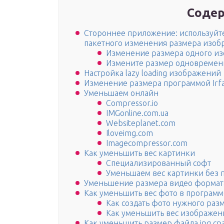
Содер
Стороннее приложение: используйте
пакетного изменения размера изо
Изменение размера одного изо
Измените размер одновременн
Настройка lazy loading изображений
Изменение размера программой Irf
Уменьшаем онлайн
Compressor.io
IMGonline.com.ua
Websiteplanet.com
Iloveimg.com
Imagecompressor.com
Как уменьшить вес картинки
Специализированный софт
Уменьшаем вес картинки без п
Уменьшение размера видео формата
Как уменьшить вес фото в программ
Как создать фото нужного раз
Как уменьшить вес изображен
Как уменьшить размер файла jpg ср