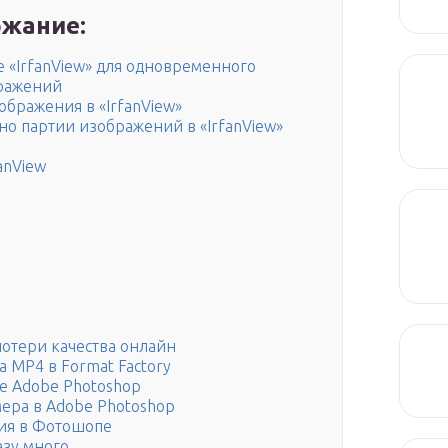
жание:
 «IrfanView» для одновременного
бражений
бражения в «IrfanView»
о партии изображений в «IrfanView»
anView
отери качества онлайн
 MP4 в Format Factory
е Adobe Photoshop
мера в Adobe Photoshop
ия в Фотошопе
азу много