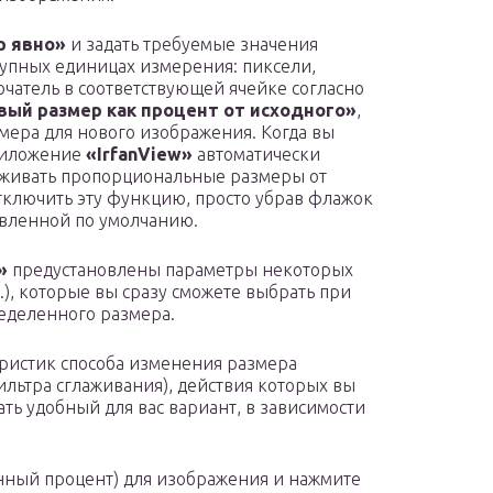
р явно»
и задать требуемые значения
тупных единицах измерения: пиксели,
чатель в соответствующей ячейке согласно
вый размер как процент от исходного»
,
мера для нового изображения. Когда вы
риложение
«IrfanView»
автоматически
рживать пропорциональные размеры от
ключить эту функцию, просто убрав флажок
овленной по умолчанию.
»
предустановлены параметры некоторых
д.), которые вы сразу сможете выбрать при
еделенного размера.
еристик способа изменения размера
льтра сглаживания), действия которых вы
ть удобный для вас вариант, в зависимости
нный процент) для изображения и нажмите