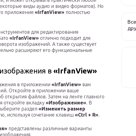
ии, и может открывать практически любой
екоторые виды аудио и видео форматов). Но
что приложение
«IrfanView»
полностью
Все
дру
 инструментов для редактирования
 Зато
«IrfanView»
отлично подходит для
оворота изображений. А также существует
ительно расширяют его функциональные
 изображения в
«IrfanView»
ражения в приложении
«IrfanView»
вам
вий. Откройте в приложении ваше
б открытия файлов. Затем на ленте главного
я откройте вкладку
«Изображение»
. В
выберите раздел
«Изменить размер
ую, используя сочетание клавиш
«Ctrl + R»
.
ия»
представлены различные варианты
 изображения.