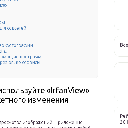
исах
й
сы
для соцсетей
Все
мер фотографии
int
 помощью программ
рез online сервисы
спользуйте «IrfanView»
кетного изменения
Рей
201
о просмотра изображений. Приложение