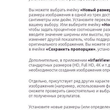
Вы можете выбрать ячейку
«Новый разме
размера изображения в одной из трех дос
сантиметры или дюйм. Установите переклю
вашему выбору. Или выберите ячейку
«Но
чтобы задать процентное соотношение раз
вводите значение ширины или высоты, п
изменяет другой показатель, чтобы подде
оригинального изображения. Вы можете от
в ячейке
«Сохранить пропорции»
, устан
Дополнительно, в приложении
«IrfanView
стандартных размеров (HD, Full HD, 4K и т.
необходимости создания изображения опр
Отдельно, присутствует ряд других характ
изображения (например, использования фи
сможете проверить самостоятельно и выбра
от полученных результатов.
Установите новые размеры (или определе