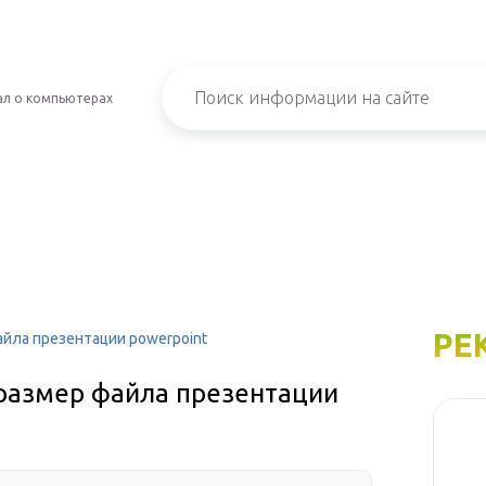
л о компьютерах
РЕ
айла презентации powerpoint
 размер файла презентации