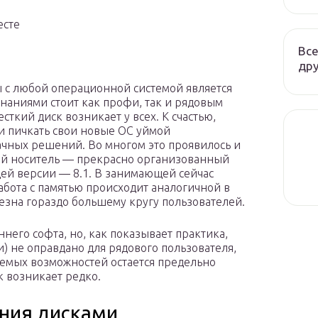
есте
Все
дру
 с любой операционной системой является
наниями стоит как профи, так и рядовым
ткий диск возникает у всех. К счастью,
ии пичкать свои новые ОС уймой
ачных решений. Во многом это проявилось и
кий носитель — прекрасно организованный
ей версии — 8.1. В занимающей сейчас
абота с памятью происходит аналогичной в
лезна гораздо большему кругу пользователей.
его софта, но, как показывает практика,
и) не оправдано для рядового пользователя,
уемых возможностей остается предельно
к возникает редко.
ния дисками