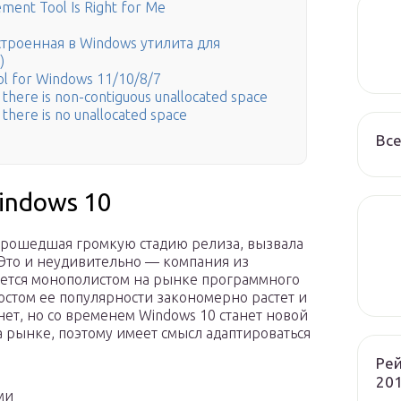
ent Tool Is Right for Me
троенная в Windows утилита для
)
ol for Windows 11/10/8/7
there is non-contiguous unallocated space
there is no unallocated space
Все
indows 10
 прошедшая громкую стадию релиза, вызвала
Это и неудивительно — компания из
яется монополистом на рынке программного
остом ее популярности закономерно растет и
нет, но со временем Windows 10 станет новой
рынке, поэтому имеет смысл адаптироваться
Рей
201
ми