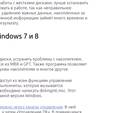
работы с жёсткими дисками, лучше остановить
овать в работе, так как неправильное
к удалению важных данных, накопленных за
ерянной информации займёт много времени и
езультату.
ndows 7 и 8
диски, устранять проблемы с накопителем,
ки из MBR и GPT. Также программа позволяет
буквы накопителям и многое другое.
 доступ ко всем функциям управления
Выполнить», которое вызывается
еобходимо написать diskmgmt.msc. Этот
сьмой версии Windows.
можно через панель управления
. В ней
 а затем «Управление ПК». В появившемся