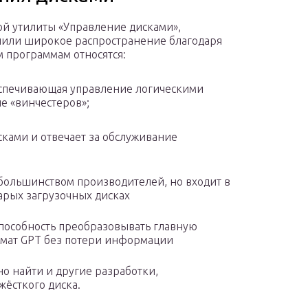
ой утилиты «Управление дисками»,
учили широкое распространение благодаря
м программам относятся:
беспечивающая управление логическими
е «винчестеров»;
ками и отвечает за обслуживание
 большинством производителей, но входит в
арых загрузочных дисках
пособность преобразовывать главную
рмат GPT без потери информации
о найти и другие разработки,
жёсткого диска.