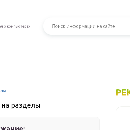
л о компьютерах
РЕ
елы
 на разделы
жание: