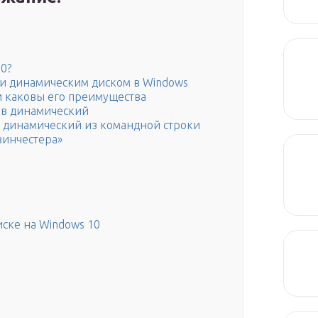
и
8
0?
и динамическим диском в Windows
и каковы его преимущества
 в динамический
в динамический из командной строки
винчестера»
иске на Windows 10