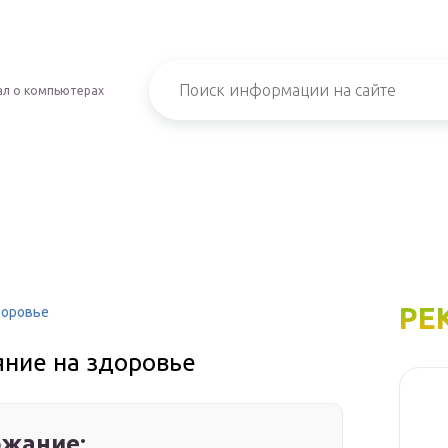
л о компьютерах
РЕ
доровье
яние на здоровье
жание: