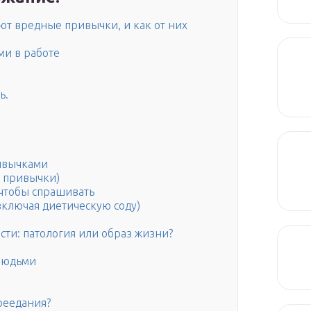
ют вредные привычки, и как от них
ми в работе
ь.
ривычками
е привычки)
 чтобы спрашивать
ключая диетическую соду)
сти: патология или образ жизни?
людьми
реедания?