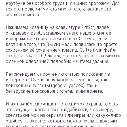
ноутбуке без особого труда и лишних программ. Для
тех кто не любит читать много текста, вот как это
осуществляется:
Нажимаем клавишу на клавиатуре PrtScr, далее
открываем paint, вставляем внего наше отснятое
изображение сочетанием кнопок Ctrl+v и, если
картинка того, что Вы снимали появилась, то просто
сохраняем её сочетанием клавиш Ctrl+s (или файл-
сохранить как…). Для тех, кто хотел бы ознакомиться
с данной операцией подробно – читаем дальше.
Рекомендуем к прочтению статью поисковики в
интернете. Очень популярно рассмотрены, как
поисковики гиганты (google, yandex), так и
беларуские поисковые системы в интернете.
Итак начнём, скриншот – это снимок экрана, то есть
это ситуация, когда нам понадобилось, к примеру,
сделать снимок из сериала или игры или какую-либо
ошибку на экране, которые можно послать друзьям
по почте (как создать свой почтовый ящик в