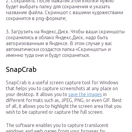
2. Сохранить. После нажатия этой кнопки нужно
будет выбрать папку для сохранения и указать
название файла. Скриншот с вашими художествами
сохранится в png-формате;
3. Загрузить на Яндекс.Диск. Чтобы ваши скриншоты
сохранялись в облако Яндекс.Диск, надо быть
авторизованным в Яндексе. В этом случае у вас
автоматически создастся папка «Скриншоты» и
именно туда они и будут сохраняться.
SnapCrab
SnapCrab is a useful screen capture tool for Windows
that helps you to capture screenshots at any place on
your desktop. It allows you to
save the images
in
different formats such as, JPEG, PNG, or even GIF. Best
of all, it allows you to highlight the screen area that you
wish to be captured or capture the full screen.
The software enables you to capture translucent
windows and web pages from your browser by