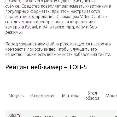
прибор, после чего можно будет приступить к
съёмке. Средство позволяет записывать «картинку» в
популярных форматах, при этом настраиваются
параметры кодирования. С помощью Video Capture
сегодня можно преобразовать изображение с
камеры в flv, avi, mp4, а также mpg, wmv и 3gp
режимы.
Перед сохранением файла рекомендуется настроить
контраст и яркость видео, чтобы улучшить его
качество. Также есть возможность добавления текста.
Рейтинг веб-камер – ТОП-5
Угол
Модель
Разрешение
Матрица
Микр
обзора
Xiaomi