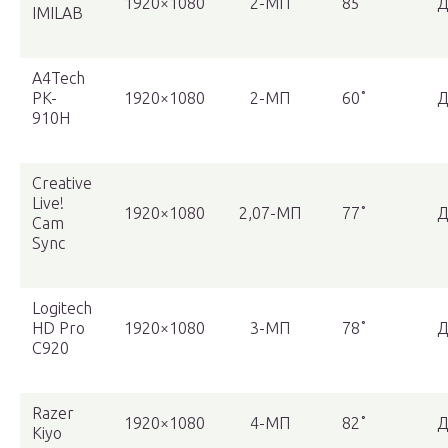
1920×1080
2-МП
85˚
Д
IMILAB
A4Tech
PK-
1920×1080
2-МП
60˚
Д
910H
Creative
Live!
1920×1080
2,07-МП
77˚
Д
Cam
Sync
Logitech
HD Pro
1920×1080
3-МП
78˚
Д
C920
Razer
1920×1080
4-МП
82˚
Д
Kiyo