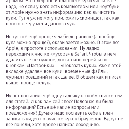
Хромом. На телефоне и планшете куки чистить не
надо, но если у кого есть компьютеры или ноутбуки
от Apple нужно знать информацию как вычистить
куки. Тут я уж не могу приложить скриншот, так как
просто нету у меня данного чуда
Но тут всё ещё проще чем было раньше (а вообще
куда можно проще?), оказывается можно! В этом вся
Apple, в простоте использования! Ну ладно,
переходим к чистке «мусора» в Safari. Чтобы в нем
удалить все не нужное, достаточно перейти по
кнопкам: «Настройки» — «Показать куки». Уже в этой
вкладке удаляем все куки, временные файлы,
журнал посещений и так далее. В общем как и писал
выше, проще некуда
Ну вот поставил ещё одну галочку в своём списке тем
для статей. И как вам сей эпос? Полезная ли была
информация? Есть ещё какие вопросы или
предложения? Думаю надо поставить себе в план
записать видео по очистке куков браузеров. Вдруг не
все поняли, хотя вроде написал доходчиво.